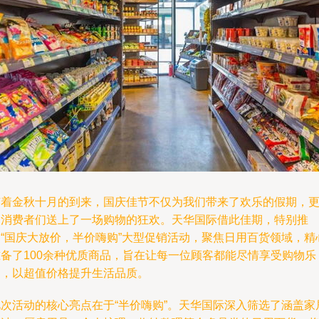
随着金秋十月的到来，国庆佳节不仅为我们带来了欢乐的假期，
为消费者们送上了一场购物的狂欢。天华国际借此佳期，特别推
出“国庆大放价，半价嗨购”大型促销活动，聚焦日用百货领域，精
准备了100余种优质商品，旨在让每一位顾客都能尽情享受购物乐
趣，以超值价格提升生活品质。
此次活动的核心亮点在于“半价嗨购”。天华国际深入筛选了涵盖家