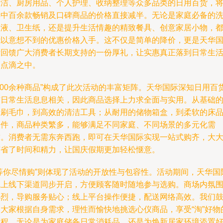
清洁、厨房用品、个人护理、收纳整理等众多品类的日用百货，
其中百余款畅销及口碑商品的价格直接减半。无论是家庭必备的
衣液、卫生纸，还是提升生活情趣的精致餐具、创意家居小物，
能以意想不到的优惠价格入手。这不仅是简单的降价，更是天华
际回馈广大消费者长期支持的一份厚礼，让实惠真正落到日常生
的点滴之中。
100余种商品”构成了此次活动的丰富矩阵。天华国际深知日用百
与日常生活息息相关，因此商品选择上力求全面与实用。从基础
牙刷毛巾，到高效的清洁工具；从耐用的储物箱盒，到柔软的床
套件，商品种类繁多，能够满足不同家庭、不同场景的多元化需
求。消费者无需东奔西跑，即可在天华国际实现一站式购齐，大
节省了时间和精力，让国庆假期更加轻松惬意。
“等你尽情购”则体现了活动的开放性与包容性。活动期间，天华国
线上线下渠道同步开启，方便顾客随时随地参与选购。商场内氛
热烈，导购服务贴心；线上平台操作便捷，配送网络高效。我们
励大家根据自身需求，理性而愉快地挑选心仪商品，享受“淘”好物
过程。无论是为家庭储备日常消耗品，还是为焕新居家环境添置