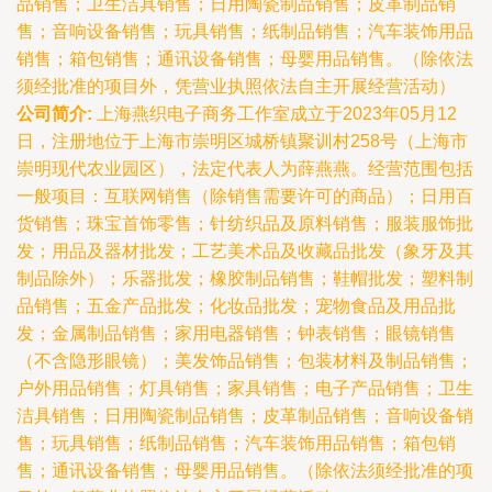
品销售；卫生洁具销售；日用陶瓷制品销售；皮革制品销
售；音响设备销售；玩具销售；纸制品销售；汽车装饰用品
销售；箱包销售；通讯设备销售；母婴用品销售。（除依法
须经批准的项目外，凭营业执照依法自主开展经营活动）
公司简介:
上海燕织电子商务工作室成立于2023年05月12
日，注册地位于上海市崇明区城桥镇聚训村258号（上海市
崇明现代农业园区），法定代表人为薛燕燕。经营范围包括
一般项目：互联网销售（除销售需要许可的商品）；日用百
货销售；珠宝首饰零售；针纺织品及原料销售；服装服饰批
发；用品及器材批发；工艺美术品及收藏品批发（象牙及其
制品除外）；乐器批发；橡胶制品销售；鞋帽批发；塑料制
品销售；五金产品批发；化妆品批发；宠物食品及用品批
发；金属制品销售；家用电器销售；钟表销售；眼镜销售
（不含隐形眼镜）；美发饰品销售；包装材料及制品销售；
户外用品销售；灯具销售；家具销售；电子产品销售；卫生
洁具销售；日用陶瓷制品销售；皮革制品销售；音响设备销
售；玩具销售；纸制品销售；汽车装饰用品销售；箱包销
售；通讯设备销售；母婴用品销售。（除依法须经批准的项