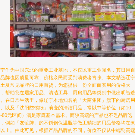
辽宁作为中国东北的重要工业基地，不仅以重工业闻名，其日用
货品牌也因质量可靠、价格亲民而受到消费者青睐。本文精选辽
本土及常见品牌的日用百货，为您提供一份全面而实用的价格大
全，帮助您在居家用品、清洁工具、厨房用品等类别中做出明智
择。在日常生活里，像辽宁本地知名的「大商集团」旗下的厨房
具、以及「沈阳防锈纸」演变的清洁用品，常以中等价位（如10
元-80元区间）满足家庭基本需求。而较高端的产品也不乏品牌选
择，例如「友谊牌」的不锈钢保温瓶等做工精细的用品价格均在6
元以上。由此可见，根据产品品牌的不同，价位不仅从中端到高