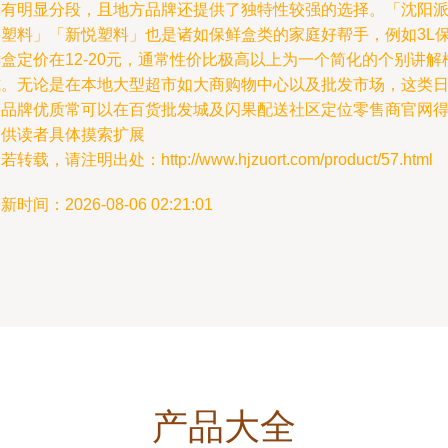
具有明显分段，且地方品牌还提供了独特性较强的选择。「沈阳
格塑料」「新悦塑料」也是诸如保鲜盒类的家庭好帮手，例如3L
盒定价在12-20元，通常性价比极高以上为一个简化的个别讲解
式。无论是在本地大型超市如大商购物中心以及批发市场，这类
用品牌优质常可以在百货批发城及闪果配送社区定位零售商官网
到供读者具体摸索扩展
若转载，请注明出处：http://www.hjzuort.com/product/57.html
新时间：2026-08-06 02:21:01
产品大全