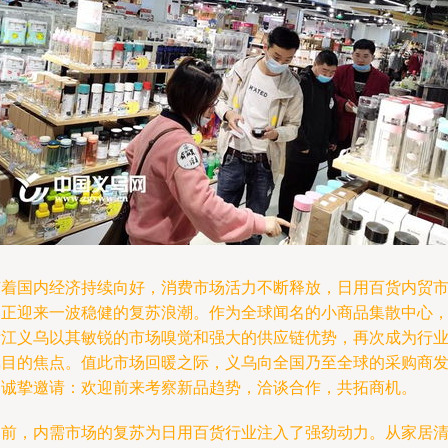
随着国内经济持续向好，消费市场活力不断释放，日用百货内贸
场正迎来一波稳健的复苏浪潮。作为全球闻名的小商品集散中心
浙江义乌以其敏锐的市场嗅觉和强大的供应链优势，再次成为行
瞩目的焦点。值此市场回暖之际，义乌向全国乃至全球的采购商
出诚挚邀请：欢迎前来考察新品趋势，洽谈合作，共拓商机。
当前，内需市场的复苏为日用百货行业注入了强劲动力。从家居