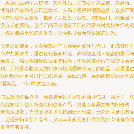
洁、厨房用品到个人护理、文创礼品，消费者对高品质、高颜值
高性价比产品的需求日益增长。义乌市场紧跟消费趋势，众多厂
与商户积极研发创新，推出了大量设计新颖、功能实用、贴合当
生活方式的新品。这些产品不仅满足了国内消费者对美好生活的
求，也凭借其出色的竞争力，持续吸引着海外买家的目光。
本次复苏周期中，义乌展现出了其独特的韧性与活力。市场管理
与商户共同努力，通过优化营商环境、升级线上线下融合的展示
交易模式、强化物流配送体系等措施，为采购商提供了前所未有
便利。无论是亲临庞大的实体市场感受琳琅满目的商品，还是通
高效的数字化平台进行云端选品、在线洽谈，采购商都能高效地
“看新品、下订单”的全流程。
我们诚邀您莅临义乌，亲身感受这里蓬勃的商业气息。在这里，
不仅能发现引领市场潮流的创新产品，更能以极具竞争力的价格
锁定优质货源，为您的业务增长找到新的引擎。无论是补足现有
类，还是开拓全新产品线，义乌丰富多元的日用百货供应链都将
您提供坚实支撑。