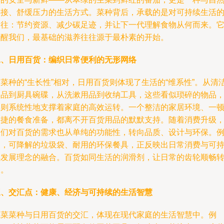
连接、舒缓压力的生活方式。菜种背后，承载的是对可持续生活
向往：节约资源、减少碳足迹，并让下一代理解食物从何而来。
提醒我们，最基础的滋养往往源于最朴素的开始。
二、日用百货：编织日常便利的无形网络
菜种的“生长性”相对，日用百货则体现了生活的“维系性”。从清
用品到厨具碗碟，从洗漱用品到收纳工具，这些看似琐碎的物品
实则系统性地支撑着家庭的高效运转。一个整洁的家居环境、一
便捷的餐食准备，都离不开百货用品的默默支持。随着消费升级
人们对百货的需求也从单纯的功能性，转向品质、设计与环保。
如，可降解的垃圾袋、耐用的环保餐具，正反映出日常消费与可
续发展理念的融合。百货如同生活的润滑剂，让日常的齿轮顺畅
动。
三、交汇点：健康、经济与可持续的生活智慧
蔬菜菜种与日用百货的交汇，体现在现代家庭的生活智慧中。例