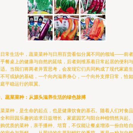
在日常生活中，蔬菜菜种与日用百货看似分属不同的领域——前
关乎餐桌上的健康与自然的延续，后者则维系着日常起居的便利
舒适。当我们将两者并置思考，会发现它们共同构成了现代家庭
活不可或缺的基础，一个向内滋养身心，一个向外支撑日常，恰
家庭平稳运行的双翼。
一、蔬菜菜种：从源头滋养生活的绿色脉搏
蔬菜菜种，是生命的起点，也是健康饮食的基石。随着人们对食
安全和田园乐趣的追求日益增长，家庭园艺与阳台种植悄然兴起
选购优质的菜种，亲手播种、培育，不仅能让餐桌增添一份自给
足的安全与新鲜——从翠绿的生菜到鲜红的番茄，更是一种与自