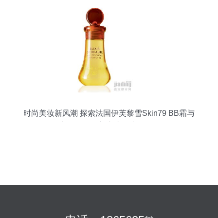
时尚美妆新风潮 探索法国伊芙黎雪Skin79 BB霜与
牛尔玫瑰晚安冻膜的护肤奥秘