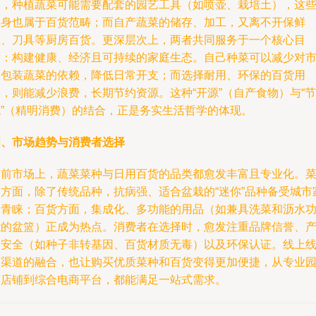
如，种植蔬菜可能需要配套的园艺工具（如喷壶、栽培土），这
本身也属于百货范畴；而自产蔬菜的储存、加工，又离不开保鲜
盒、刀具等厨房百货。更深层次上，两者共同服务于一个核心目
标：构建健康、经济且可持续的家庭生态。自己种菜可以减少对
场包装蔬菜的依赖，降低日常开支；而选择耐用、环保的百货用
，则能减少浪费，长期节约资源。这种“开源”（自产食物）与“节
流”（精明消费）的结合，正是务实生活哲学的体现。
四、市场趋势与消费者选择
当前市场上，蔬菜菜种与日用百货的品类都愈发丰富且专业化。
种方面，除了传统品种，抗病强、适合盆栽的“迷你”品种备受城市
庭青睐；百货方面，集成化、多功能的用品（如兼具洗菜和沥水
能的盆篮）正成为热点。消费者在选择时，愈发注重品牌信誉、
品安全（如种子非转基因、百货材质无毒）以及环保认证。线上
下渠道的融合，也让购买优质菜种和百货变得更加便捷，从专业
艺店铺到综合电商平台，都能满足一站式需求。