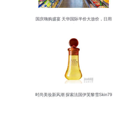
国庆嗨购盛宴 天华国际半价大放价，日用
百货百款商品任您选
时尚美妆新风潮 探索法国伊芙黎雪Skin79
BB霜与牛尔玫瑰晚安冻膜的护肤奥秘