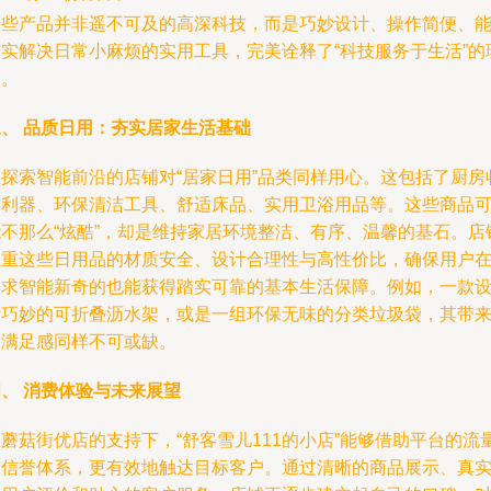
这些产品并非遥不可及的高深科技，而是巧妙设计、操作简便、
切实解决日常小麻烦的实用工具，完美诠释了“科技服务于生活”的
念。
三、 品质日用：夯实居家生活基础
在探索智能前沿的店铺对“居家日用”品类同样用心。这包括了厨房
纳利器、环保清洁工具、舒适床品、实用卫浴用品等。这些商品
能不那么“炫酷”，却是维持家居环境整洁、有序、温馨的基石。店
注重这些日用品的材质安全、设计合理性与高性价比，确保用户
追求智能新奇的也能获得踏实可靠的基本生活保障。例如，一款
计巧妙的可折叠沥水架，或是一组环保无味的分类垃圾袋，其带
的满足感同样不可或缺。
、 消费体验与未来展望
蘑菇街优店的支持下，“舒客雪儿111的小店”能够借助平台的流
与信誉体系，更有效地触达目标客户。通过清晰的商品展示、真