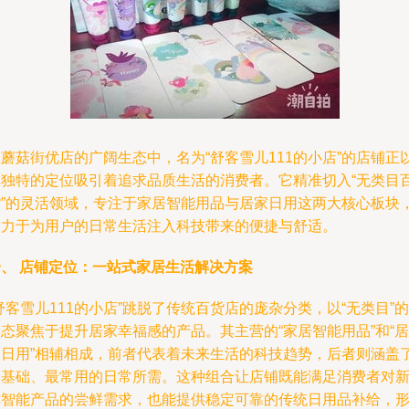
蘑菇街优店的广阔生态中，名为“舒客雪儿111的小店”的店铺正
其独特的定位吸引着追求品质生活的消费者。它精准切入“无类目
货”的灵活领域，专注于家居智能用品与居家日用这两大核心板块
致力于为用户的日常生活注入科技带来的便捷与舒适。
一、 店铺定位：一站式家居生活解决方案
舒客雪儿111的小店”跳脱了传统百货店的庞杂分类，以“无类目”的
态聚焦于提升居家幸福感的产品。其主营的“家居智能用品”和“居
家日用”相辅相成，前者代表着未来生活的科技趋势，后者则涵盖
最基础、最常用的日常所需。这种组合让店铺既能满足消费者对
鲜智能产品的尝鲜需求，也能提供稳定可靠的传统日用品补给，