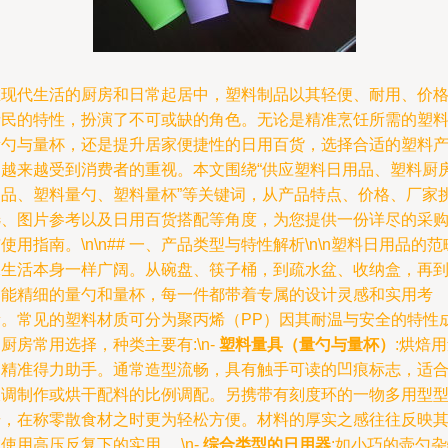
在现代生活的厨房和日常起居中，塑料制品以其轻便、耐用、价
亲民的特性，扮演了不可或缺的角色。无论是精准烹饪所需的塑
量勺与量杯，还是提升居家便捷性的日用百货，选择合适的塑料
品越来越受到消费者的重视。本文围绕“供应塑料日用品、塑料厨
用品、塑料量勺、塑料量杯”等关键词，从产品特点、价格、厂家
选、图片参考以及日用百货搭配等角度，为您提供一份详尽的采
使用指南。\n\n## 一、产品类型与特性解析\n\n塑料日用品的范
像生活本身一样广阔。从碗盘、筷子桶，到疏水盆、收纳盒，再
功能精细的量勺和量杯，每一件都带着专属的设计灵感和实用考
量。常见的塑料材质可分为聚丙烯（PP）因其耐温与安全的特性
厨房常用选择，种类主要有:\n-
塑料量具（量勺与量杯）
:烘焙
的精准得力助手。通常造型流畅，具有触手可读的凹痕标志，适
液调制作或烘干配料的比例调配。另携带有刻度环的一物多用型
号，在称零散食材之时更为轻松方便。材料的厚实之感往往反映
使用高压反复下的实用。 \n-
综合类型的日用器
:如小巧的壶勺