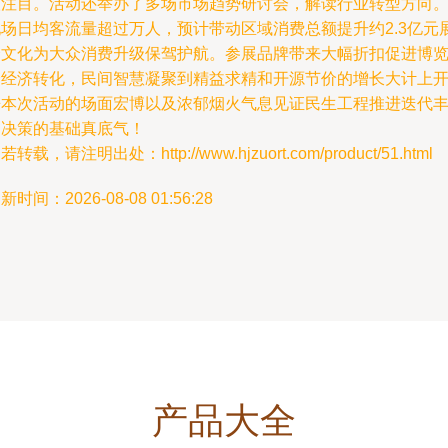
人注目。活动还举办了多场市场趋势研讨会，解读行业转型方向
现场日均客流量超过万人，预计带动区域消费总额提升约2.3亿元
会文化为大众消费升级保驾护航。参展品牌带来大幅折扣促进博
会经济转化，民间智慧凝聚到精益求精和开源节价的增长大计上
来本次活动的场面宏博以及浓郁烟火气息见证民生工程推进迭代
富决策的基础真底气！
若转载，请注明出处：http://www.hjzuort.com/product/51.html
新时间：2026-08-08 01:56:28
产品大全